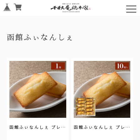
和洋詰め合わせ
togg
オリジナルグッズ
navi
函館ふぃなんしぇ
函館千秋庵総本家について
お知らせ
のし・ご贈答品について
送料について
よくある質問
お問い合わせ
函館ふぃなんしぇ プレーン【1個】
函館ふぃなんしぇ プレーン【10個箱入】